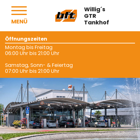
Startseite
Willig´s
GTR
Tankstelle
MENÜ
Tankhof
E-Ladestation
Waschanlage
Öffnungszeiten
Montag bis Freitag
Back & Shop
06:00 Uhr bis 21:00 Uhr
Bistro
Samstag, Sonn- & Feiertag
07:00 Uhr bis 21:00 Uhr
Café Lounge
Bonus-Card
Kontakt